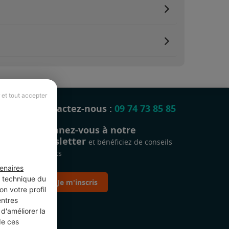
 et tout accepter
Contactez-nous :
09 74 73 85 85
Abonnez-vous à notre
newsletter
et bénéficiez de conseils
gratuits
enaires
t technique du
Je m'inscris
n votre profil
entres
d'améliorer la
de ces