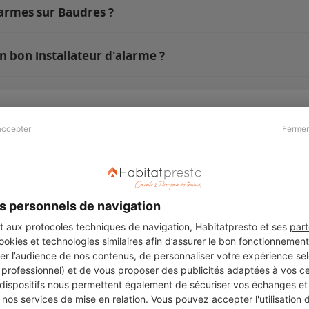
larmes sur Baudres ?
n bon installateur d'alarme ?
accepter
Fermer
Presse & Partenaires
À propos
Revue de presse
Qui sommes nous ?
he
Kit média
Recrutement
s personnels de navigation
Témoignages
Légal
aux protocoles techniques de navigation, Habitatpresto et ses
part
cookies et technologies similaires afin d’assurer le bon fonctionnemen
Charte cookies
er l’audience de nos contenus, de personnaliser votre expérience selo
ers
u professionnel) et de vous proposer des publicités adaptées à vos c
 dispositifs nous permettent également de sécuriser vos échanges et 
nos services de mise en relation. Vous pouvez accepter l'utilisation 