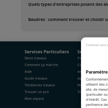
Quels types d'entreprises posent des a
Baudres : comment trouver et choisir u
Continuer sans 
Services Particuliers
Services Pro
Devis travaux
S'inscrire
Comment ça marche
Comment ça marc
Paramètre
Aide
Aide
Guide travaux
Application Mobile
Conformément 
utilisent des 
Tendances travaux
Mon espace
site, de mesur
Trouver un pro
Trouver des chanti
(particulier o
Mon espace
d’intérêt. Ces
pertinence de 