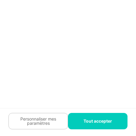
Guide travaux
Légal
Tendances travaux
Charte cookies
Trouver un pro
Mon espace
Contactez-nous :
09 74 73 85 85
Abonnez-vous à notre newsletter
et bénéficiez de
conseils gratuits
Je m'inscris
Suivez-nous
Votre coach travaux est là
pour vous guider 🛠️
Personnaliser mes
Tout accepter
paramètres
Plan du site
Confidentialité