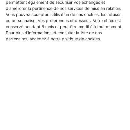
PROFESSIONNEL, VOUS
permettent également de sécuriser vos échanges et
d'améliorer la pertinence de nos services de mise en relation.
SOUHAITEZ NOUS
Vous pouvez accepter l'utilisation de ces cookies, les refuser,
REJOINDRE ?
ou personnaliser vos préférences ci-dessous. Votre choix est
conservé pendant 6 mois et peut être modifié à tout moment.
Pour plus d'informations et consulter la liste de nos
partenaires, accédez à notre
politique de cookies
.
M'inscrire gratuitement
Les Installateurs d'alarmes
autour de Bazaiges
Installateur d'alarmes Oulches
Installateur d'alarmes Saint-Denis-de-Jouhet