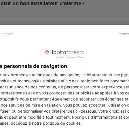
isir un bon installateur d'alarme ?
accepter
Fermer
Presse & Partenaires
À propos
Revue de presse
Qui sommes nous ?
he
Kit média
Recrutement
s personnels de navigation
Témoignages
Légal
aux protocoles techniques de navigation, Habitatpresto et ses
part
cookies et technologies similaires afin d’assurer le bon fonctionnemen
Charte cookies
er l’audience de nos contenus, de personnaliser votre expérience selo
ers
u professionnel) et de vous proposer des publicités adaptées à vos c
 dispositifs nous permettent également de sécuriser vos échanges et 
nos services de mise en relation. Vous pouvez accepter l'utilisation 
efuser, ou personnaliser vos préférences ci-dessous. Votre choix est
Suivez-nous
 et peut être modifié à tout moment. Pour plus d'informations et cons
aires, accédez à notre
politique de cookies
.