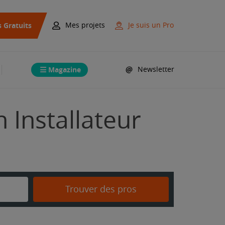
s Gratuits
Mes projets
Je suis un Pro
Magazine
Newsletter
 Installateur
Trouver des pros