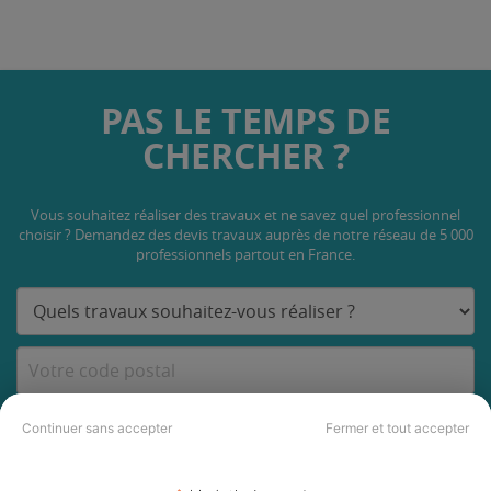
PAS LE TEMPS DE
CHERCHER ?
Vous souhaitez réaliser des travaux et ne savez quel professionnel
choisir ? Demandez des devis travaux
auprès de notre réseau de 5 000
professionnels partout en France.
DEMANDER UN DEVIS
Continuer sans accepter
Fermer et tout accepter