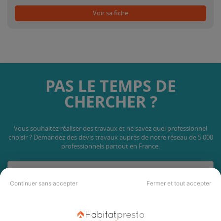
Voir sa fiche
PAS LE TEMPS DE
CHERCHER ?
Vous souhaitez réaliser des travaux et ne savez quel professionnel
choisir ? Demandez des devis travaux
auprès de notre réseau de 5 000
professionnels partout en France.
Continuer sans accepter
Fermer et tout accepter
DEMANDER UN DEVIS