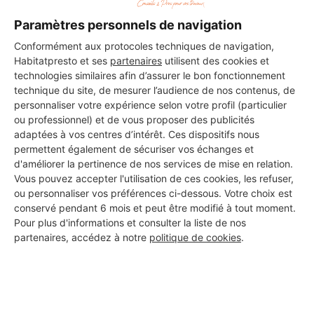
Paramètres personnels de navigation
Conformément aux protocoles techniques de navigation,
Habitatpresto et ses
partenaires
utilisent des cookies et
Les 2 autres Installateurs
technologies similaires afin d’assurer le bon fonctionnement
technique du site, de mesurer l’audience de nos contenus, de
d'alarmes pour vos travaux à
personnaliser votre expérience selon votre profil (particulier
Autrèche
ou professionnel) et de vous proposer des publicités
adaptées à vos centres d’intérêt. Ces dispositifs nous
permettent également de sécuriser vos échanges et
d'améliorer la pertinence de nos services de mise en relation.
MC Plomberie Monthodon (EIRL)
Vous pouvez accepter l'utilisation de ces cookies, les refuser,
ou personnaliser vos préférences ci-dessous. Votre choix est
Autrèche
conservé pendant 6 mois et peut être modifié à tout moment.
Pour plus d'informations et consulter la liste de nos
9 ans d'expérience
partenaires, accédez à notre
politique de cookies
.
Voir sa fiche