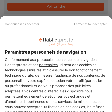
Voir sa fiche
Continuer sans accepter
Fermer et tout accepter
PAS LE TEMPS DE
CHERCHER ?
Paramètres personnels de navigation
Conformément aux protocoles techniques de navigation,
Habitatpresto et ses
partenaires
utilisent des cookies et
Vous souhaitez réaliser des travaux et ne savez quel professionnel
choisir ? Demandez des devis travaux
auprès de notre réseau de 5 000
technologies similaires afin d’assurer le bon fonctionnement
professionnels partout en France.
technique du site, de mesurer l’audience de nos contenus, de
personnaliser votre expérience selon votre profil (particulier
ou professionnel) et de vous proposer des publicités
adaptées à vos centres d’intérêt. Ces dispositifs nous
permettent également de sécuriser vos échanges et
d'améliorer la pertinence de nos services de mise en relation.
Vous pouvez accepter l'utilisation de ces cookies, les refuser,
DEMANDER UN DEVIS