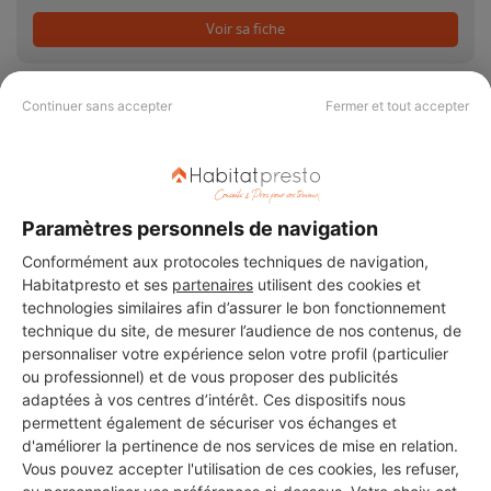
Voir sa fiche
Continuer sans accepter
Fermer et tout accepter
PAS LE TEMPS DE
CHERCHER ?
Paramètres personnels de navigation
Conformément aux protocoles techniques de navigation,
Habitatpresto et ses
partenaires
utilisent des cookies et
Vous souhaitez réaliser des travaux et ne savez quel professionnel
choisir ? Demandez des devis travaux
auprès de notre réseau de 5 000
technologies similaires afin d’assurer le bon fonctionnement
professionnels partout en France.
technique du site, de mesurer l’audience de nos contenus, de
personnaliser votre expérience selon votre profil (particulier
ou professionnel) et de vous proposer des publicités
adaptées à vos centres d’intérêt. Ces dispositifs nous
permettent également de sécuriser vos échanges et
d'améliorer la pertinence de nos services de mise en relation.
Vous pouvez accepter l'utilisation de ces cookies, les refuser,
DEMANDER UN DEVIS