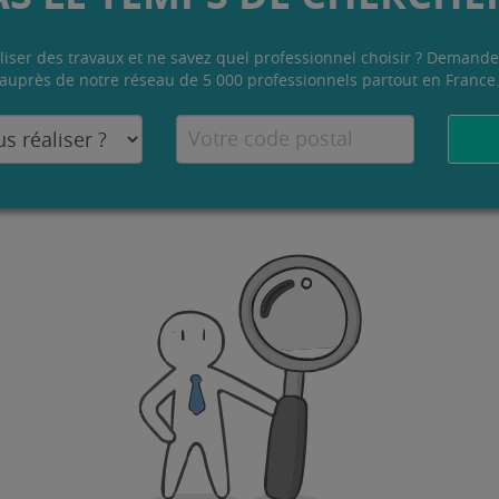
liser des travaux et ne savez quel professionnel choisir ? Demande
auprès de notre réseau de 5 000 professionnels partout en France