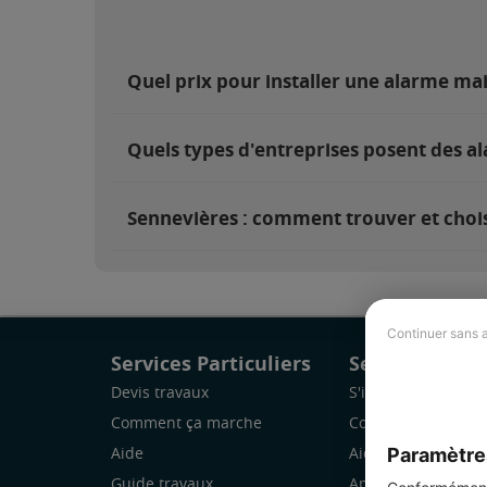
Quel prix pour installer une alarme ma
Quels types d'entreprises posent des a
Sennevières : comment trouver et chois
Continuer sans 
Services Particuliers
Services Pro
Devis travaux
S'inscrire
Comment ça marche
Comment ça marc
Paramètre
Aide
Aide
Guide travaux
Application Mobile