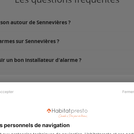
ison autour de Sennevières ?
larmes sur Sennevières ?
ir un bon installateur d'alarme ?
accepter
Fermer
Presse & Partenaires
À propos
Revue de presse
Qui sommes nous ?
he
Kit média
Recrutement
s personnels de navigation
Témoignages
Légal