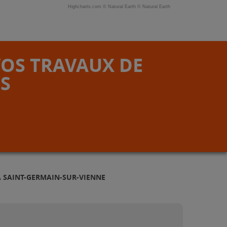
Highcharts.com ©
Natural Earth
©
Natural Earth
VOS TRAVAUX DE
S
À SAINT-GERMAIN-SUR-VIENNE