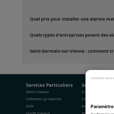
Quel prix pour installer une alarme ma
Quels types d'entreprises posent des a
Saint-Germain-sur-Vienne : comment tro
Continuer sans 
Services Particuliers
Services Pro
Devis travaux
S'inscrire
Comment ça marche
Comment ça marc
Paramètre
Aide
Aide
Guide travaux
Application Mobile