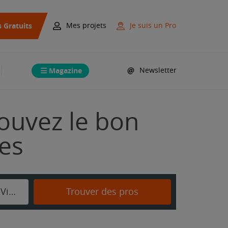
s Gratuits
Mes projets
Je suis un Pro
Magazine
Newsletter
ouvez le bon
mes
Saint-Germain-sur-Vienne
Trouver des pros