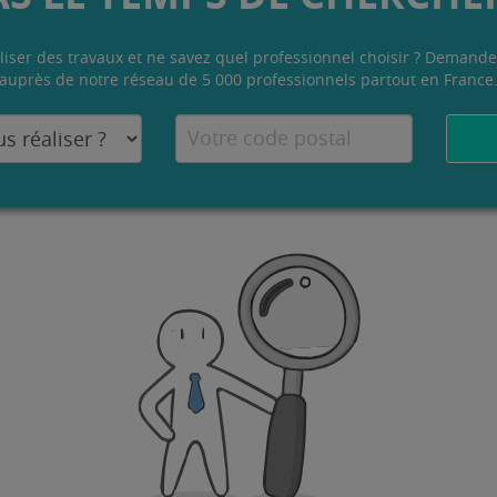
liser des travaux et ne savez quel professionnel choisir ? Demande
auprès de notre réseau de 5 000 professionnels partout en France