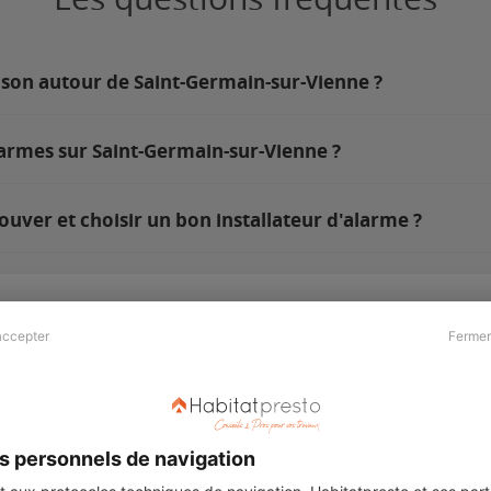
ison autour de Saint-Germain-sur-Vienne ?
larmes sur Saint-Germain-sur-Vienne ?
uver et choisir un bon installateur d'alarme ?
accepter
Fermer
Presse & Partenaires
À propos
Revue de presse
Qui sommes nous ?
he
Kit média
Recrutement
s personnels de navigation
Témoignages
Légal