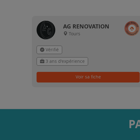
AG RENOVATION
Tours
Vérifié
3 ans d'expérience
Voir sa fiche
P