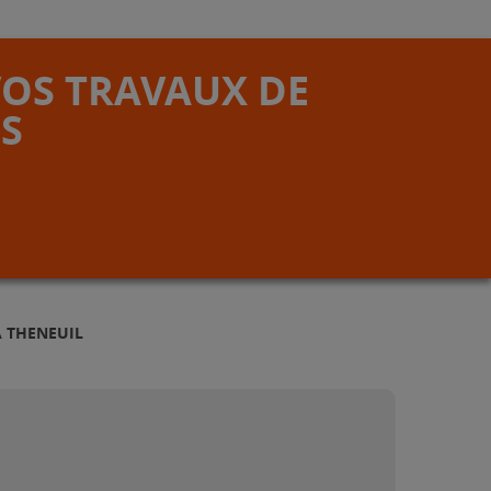
VOS TRAVAUX DE
S
À THENEUIL