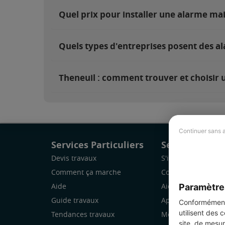
Quel prix pour installer une alarme ma
Quels types d'entreprises posent des al
Theneuil : comment trouver et choisir u
Continuer sans 
Services Particuliers
Services Pro
Devis travaux
S'inscrire
Comment ça marche
Comment ça marc
Paramètre
Aide
Aide
Guide travaux
Application Mobile
Conformément 
utilisent des 
Tendances travaux
Mon espace
site, de mesur