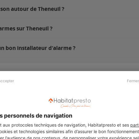
ison autour de Theneuil ?
armes sur Theneuil ?
n bon installateur d'alarme ?
accepter
Fermer
Presse & Partenaires
À propos
Revue de presse
Qui sommes nous ?
he
Kit média
Recrutement
s personnels de navigation
Témoignages
Légal
aux protocoles techniques de navigation, Habitatpresto et ses
part
cookies et technologies similaires afin d’assurer le bon fonctionnemen
Charte cookies
er l’audience de nos contenus, de personnaliser votre expérience selo