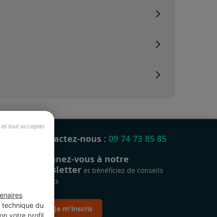
 et tout accepter
Contactez-nous :
09 74 73 85 85
Abonnez-vous à notre
newsletter
et bénéficiez de conseils
gratuits
enaires
t technique du
Je m'inscris
n votre profil