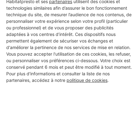
Habitatpresto et ses
partenaires
utilisent des cookies et
technologies similaires afin d’assurer le bon fonctionnement
technique du site, de mesurer l’audience de nos contenus, de
Les 1 autres Installateurs
personnaliser votre expérience selon votre profil (particulier
ou professionnel) et de vous proposer des publicités
d'alarmes pour vos travaux à
adaptées à vos centres d’intérêt. Ces dispositifs nous
Pointe-à-Pitre
permettent également de sécuriser vos échanges et
d'améliorer la pertinence de nos services de mise en relation.
Vous pouvez accepter l'utilisation de ces cookies, les refuser,
ou personnaliser vos préférences ci-dessous. Votre choix est
DOCTEUR PLOMBIER CARAIBES
conservé pendant 6 mois et peut être modifié à tout moment.
Pour plus d'informations et consulter la liste de nos
Pointe-à-Pitre
partenaires, accédez à notre
politique de cookies
.
4 ans d'expérience
Voir sa fiche