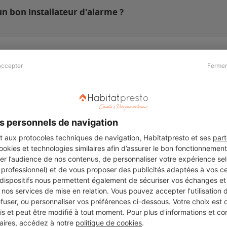
n bon installateur d'alarme ?
accepter
Fermer
Presse & Partenaires
À propos
Revue de presse
Qui sommes nous ?
he
Kit média
Recrutement
s personnels de navigation
Témoignages
Légal
aux protocoles techniques de navigation, Habitatpresto et ses
part
cookies et technologies similaires afin d’assurer le bon fonctionnemen
Charte cookies
er l’audience de nos contenus, de personnaliser votre expérience selo
ers
u professionnel) et de vous proposer des publicités adaptées à vos c
 dispositifs nous permettent également de sécuriser vos échanges et 
nos services de mise en relation. Vous pouvez accepter l'utilisation 
efuser, ou personnaliser vos préférences ci-dessous. Votre choix est
Suivez-nous
 et peut être modifié à tout moment. Pour plus d'informations et cons
aires, accédez à notre
politique de cookies
.