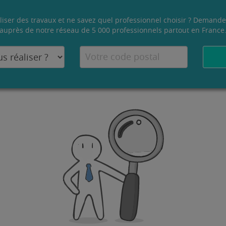
liser des travaux et ne savez quel professionnel choisir ? Demande
auprès de notre réseau de 5 000 professionnels partout en France