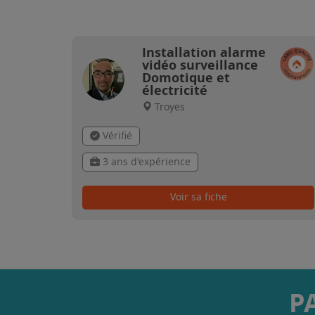
Installation alarme
vidéo surveillance
Domotique et
électricité
Troyes
Vérifié
3 ans d'expérience
Voir sa fiche
P