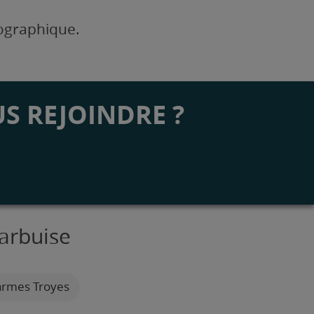
éographique.
S REJOINDRE ?
Barbuise
larmes Troyes