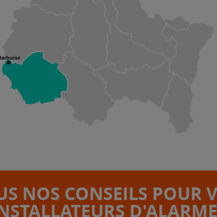
Barbuise
S NOS CONSEILS POUR 
INSTALLATEURS D'ALARME