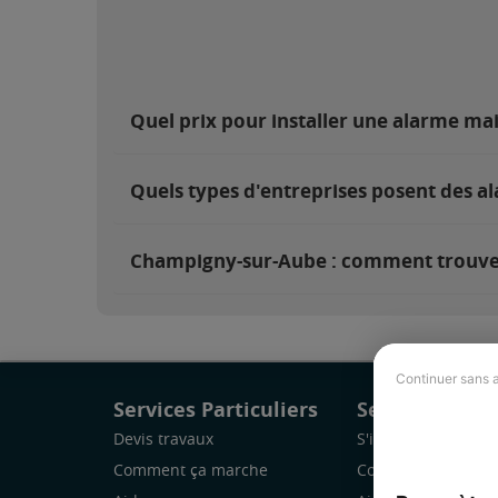
Quel prix pour installer une alarme m
Quels types d'entreprises posent des 
Champigny-sur-Aube : comment trouver e
Continuer sans 
Services Particuliers
Services Pro
Devis travaux
S'inscrire
Comment ça marche
Comment ça marc