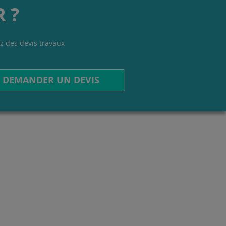
 ?
z des devis travaux
.
DEMANDER UN DEVIS