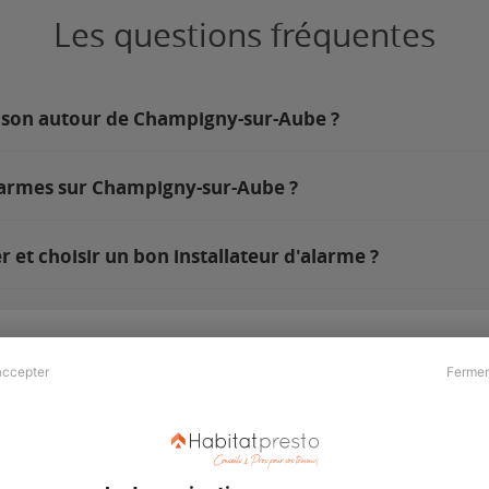
Les questions fréquentes
aison autour de Champigny-sur-Aube ?
alarmes sur Champigny-sur-Aube ?
t choisir un bon installateur d'alarme ?
accepter
Fermer
Presse & Partenaires
À propos
Revue de presse
Qui sommes nous ?
he
Kit média
Recrutement