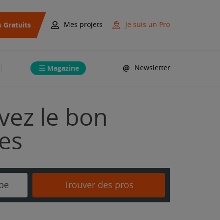
s Gratuits
Mes projets
Je suis un Pro
Magazine
Newsletter
vez le bon
mes
be
Trouver des pros