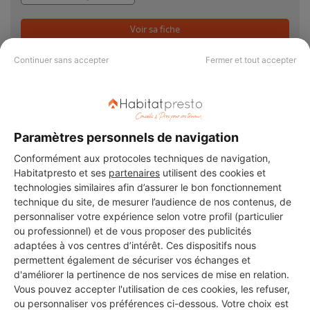
Voir sa fiche
Continuer sans accepter
Fermer et tout accepter
PAS LE TEMPS DE
Paramètres personnels de navigation
CHERCHER ?
Conformément aux protocoles techniques de navigation,
Habitatpresto et ses
partenaires
utilisent des cookies et
technologies similaires afin d’assurer le bon fonctionnement
Vous souhaitez réaliser des travaux et ne savez quel professionnel
technique du site, de mesurer l’audience de nos contenus, de
choisir ? Demandez des devis travaux
auprès de notre réseau de 5 000
personnaliser votre expérience selon votre profil (particulier
professionnels partout en France.
ou professionnel) et de vous proposer des publicités
adaptées à vos centres d’intérêt. Ces dispositifs nous
permettent également de sécuriser vos échanges et
d'améliorer la pertinence de nos services de mise en relation.
Vous pouvez accepter l'utilisation de ces cookies, les refuser,
ou personnaliser vos préférences ci-dessous. Votre choix est