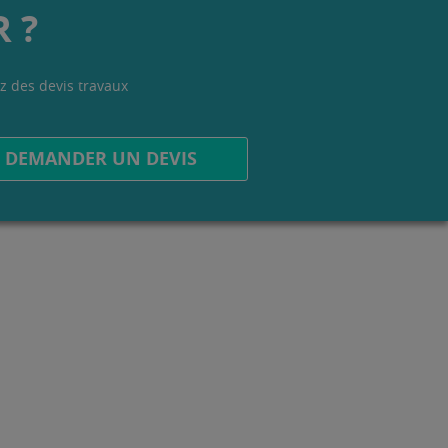
 ?
z des devis travaux
.
DEMANDER UN DEVIS