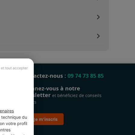
 et tout accepter
Contactez-nous :
09 74 73 85 85
Abonnez-vous à notre
newsletter
et bénéficiez de conseils
gratuits
enaires
t technique du
Je m'inscris
n votre profil
entres