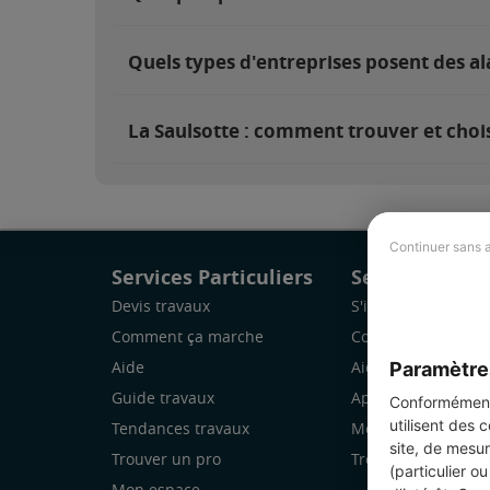
Quels types d'entreprises posent des al
La Saulsotte : comment trouver et chois
Continuer sans 
Services Particuliers
Services Pro
Devis travaux
S'inscrire
Comment ça marche
Comment ça marc
Paramètre
Aide
Aide
Guide travaux
Application Mobile
Conformément 
utilisent des 
Tendances travaux
Mon espace
site, de mesur
Trouver un pro
Trouver des chanti
(particulier o