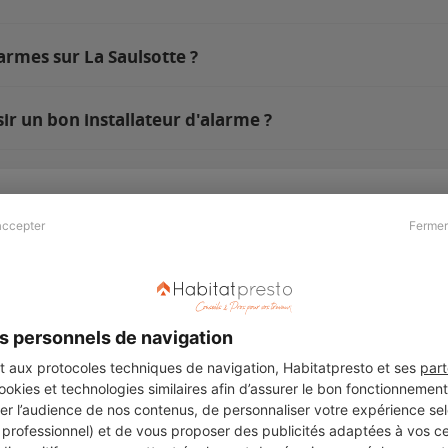
armes sur La Saulsotte ?
ir un bon installateur d'alarme ?
accepter
Fermer
Presse & Partenaires
À propos
Revue de presse
Qui sommes nous ?
he
Kit média
Recrutement
s personnels de navigation
Témoignages
Légal
aux protocoles techniques de navigation, Habitatpresto et ses
part
cookies et technologies similaires afin d’assurer le bon fonctionnemen
Charte cookies
er l’audience de nos contenus, de personnaliser votre expérience selo
ers
u professionnel) et de vous proposer des publicités adaptées à vos c