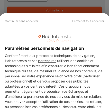
Voir sa fiche
Continuer sans accepter
Fermer et tout accepter
PAS LE TEMPS DE
Paramètres personnels de navigation
CHERCHER ?
Conformément aux protocoles techniques de navigation,
Habitatpresto et ses
partenaires
utilisent des cookies et
technologies similaires afin d’assurer le bon fonctionnement
Vous souhaitez réaliser des travaux et ne savez quel professionnel
technique du site, de mesurer l’audience de nos contenus, de
choisir ? Demandez des devis travaux
auprès de notre réseau de 5 000
personnaliser votre expérience selon votre profil (particulier
professionnels partout en France.
ou professionnel) et de vous proposer des publicités
adaptées à vos centres d’intérêt. Ces dispositifs nous
permettent également de sécuriser vos échanges et
d'améliorer la pertinence de nos services de mise en relation.
Vous pouvez accepter l'utilisation de ces cookies, les refuser,
ou personnaliser vos préférences ci-dessous. Votre choix est