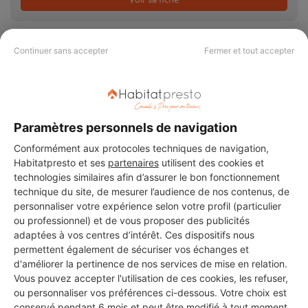
Continuer sans accepter
Fermer et tout accepter
PAS LE TEMPS DE
CHERCHER ?
Paramètres personnels de navigation
Conformément aux protocoles techniques de navigation,
Vous souhaitez réaliser des travaux et ne savez quel professionnel
Habitatpresto et ses
partenaires
utilisent des cookies et
choisir ? Demandez des devis travaux
auprès de notre réseau de 5 000
technologies similaires afin d’assurer le bon fonctionnement
professionnels partout en France.
technique du site, de mesurer l’audience de nos contenus, de
personnaliser votre expérience selon votre profil (particulier
ou professionnel) et de vous proposer des publicités
adaptées à vos centres d’intérêt. Ces dispositifs nous
permettent également de sécuriser vos échanges et
d'améliorer la pertinence de nos services de mise en relation.
Vous pouvez accepter l'utilisation de ces cookies, les refuser,
DEMANDER UN DEVIS
ou personnaliser vos préférences ci-dessous. Votre choix est
conservé pendant 6 mois et peut être modifié à tout moment.