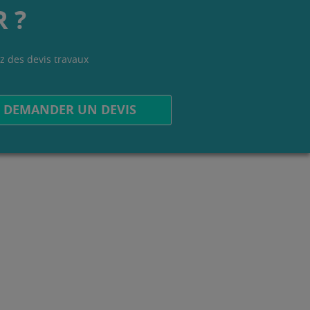
 ?
z des devis travaux
.
DEMANDER UN DEVIS