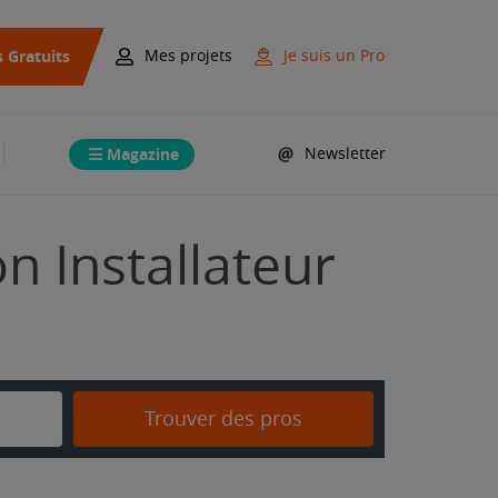
s Gratuits
Mes projets
Je suis un Pro
Magazine
Newsletter
on Installateur
Trouver des pros