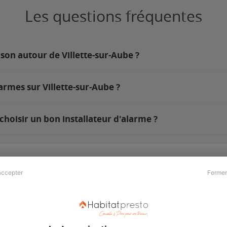
Les questions fréquentes
son autour de Villette-sur-Aube ?
armes sur Villette-sur-Aube ?
choisir un bon installateur d'alarme ?
accepter
Fermer
Presse & Partenaires
À propos
Revue de presse
Qui sommes nous ?
he
Kit média
Recrutement