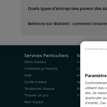
Quels types d'entreprises posent des a
Belmont-sur-Buttant : comment trouver 
Continuer sans 
Services Particuliers
Services Pro
Devis travaux
S'inscrire
Comment ça marche
Comment ça marc
Paramètre
Aide
Aide
Guide travaux
Application Mobile
Conformément 
utilisent des 
Tendances travaux
Mon espace
site, de mesur
Trouver un pro
Trouver des chanti
(particulier o
Mon espace
d’intérêt. Ces