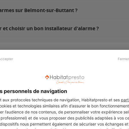
larmes sur Belmont-sur-Buttant ?
et choisir un bon installateur d'alarme ?
accepter
Fermer
Presse & Partenaires
À propos
Revue de presse
Qui sommes nous ?
he
Kit média
Recrutement
s personnels de navigation
Témoignages
Légal
aux protocoles techniques de navigation, Habitatpresto et ses
part
cookies et technologies similaires afin d’assurer le bon fonctionnemen
Charte cookies
er l’audience de nos contenus, de personnaliser votre expérience selo
ers
u professionnel) et de vous proposer des publicités adaptées à vos c
 dispositifs nous permettent également de sécuriser vos échanges et 