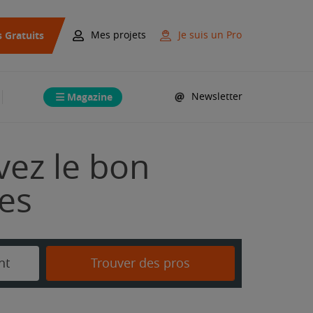
s Gratuits
Mes projets
Je suis un Pro
Magazine
Newsletter
vez le bon
mes
nt
Trouver des pros