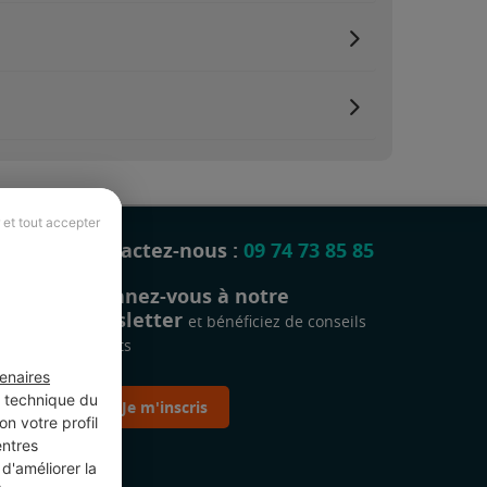
 et tout accepter
Contactez-nous :
09 74 73 85 85
Abonnez-vous à notre
newsletter
et bénéficiez de conseils
gratuits
enaires
t technique du
Je m'inscris
n votre profil
entres
d'améliorer la