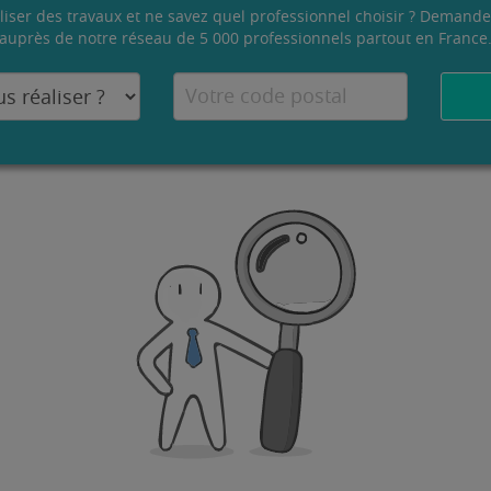
liser des travaux et ne savez quel professionnel choisir ? Demande
auprès de notre réseau de 5 000 professionnels partout en France