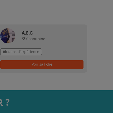
A.E.G
Chantraine
4 ans d'expérience
Voir sa fiche
 ?