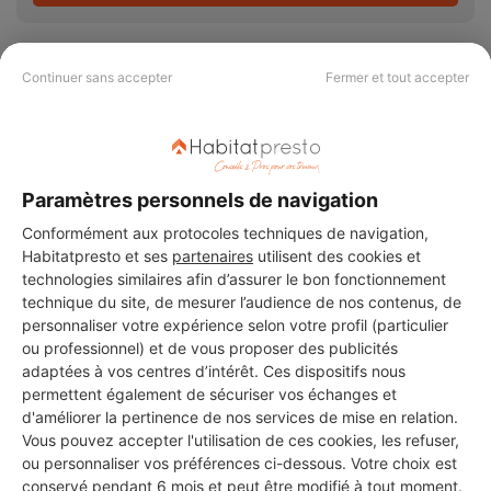
Continuer sans accepter
Fermer et tout accepter
PAS LE TEMPS DE
CHERCHER ?
Paramètres personnels de navigation
Conformément aux protocoles techniques de navigation,
Vous souhaitez réaliser des travaux et ne savez quel professionnel
Habitatpresto et ses
partenaires
utilisent des cookies et
choisir ? Demandez des devis travaux
auprès de notre réseau de 5 000
technologies similaires afin d’assurer le bon fonctionnement
professionnels partout en France.
technique du site, de mesurer l’audience de nos contenus, de
personnaliser votre expérience selon votre profil (particulier
ou professionnel) et de vous proposer des publicités
adaptées à vos centres d’intérêt. Ces dispositifs nous
permettent également de sécuriser vos échanges et
d'améliorer la pertinence de nos services de mise en relation.
Vous pouvez accepter l'utilisation de ces cookies, les refuser,
DEMANDER UN DEVIS
ou personnaliser vos préférences ci-dessous. Votre choix est
conservé pendant 6 mois et peut être modifié à tout moment.