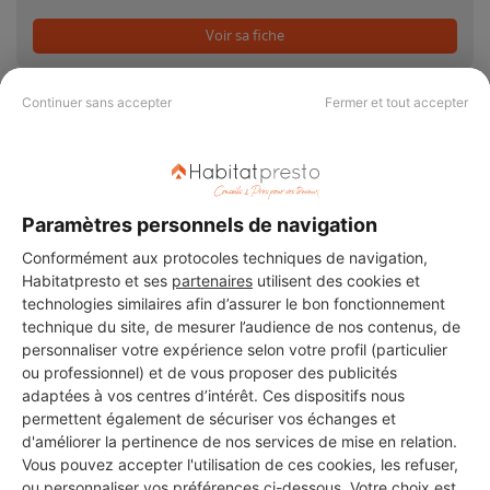
Voir sa fiche
Continuer sans accepter
Fermer et tout accepter
PAS LE TEMPS DE
CHERCHER ?
Paramètres personnels de navigation
Conformément aux protocoles techniques de navigation,
Habitatpresto et ses
partenaires
utilisent des cookies et
Vous souhaitez réaliser des travaux et ne savez quel professionnel
technologies similaires afin d’assurer le bon fonctionnement
choisir ? Demandez des devis travaux
auprès de notre réseau de 5 000
technique du site, de mesurer l’audience de nos contenus, de
professionnels partout en France.
personnaliser votre expérience selon votre profil (particulier
ou professionnel) et de vous proposer des publicités
adaptées à vos centres d’intérêt. Ces dispositifs nous
permettent également de sécuriser vos échanges et
d'améliorer la pertinence de nos services de mise en relation.
Vous pouvez accepter l'utilisation de ces cookies, les refuser,
ou personnaliser vos préférences ci-dessous. Votre choix est