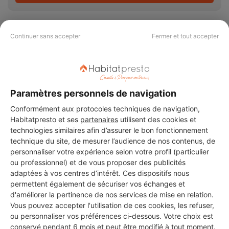
Continuer sans accepter
Fermer et tout accepter
PAS LE TEMPS DE
CHERCHER ?
Paramètres personnels de navigation
Conformément aux protocoles techniques de navigation,
Vous souhaitez réaliser des travaux et ne savez quel professionnel
Habitatpresto et ses
partenaires
utilisent des cookies et
choisir ? Demandez des devis travaux
auprès de notre réseau de 5 000
technologies similaires afin d’assurer le bon fonctionnement
professionnels partout en France.
technique du site, de mesurer l’audience de nos contenus, de
personnaliser votre expérience selon votre profil (particulier
ou professionnel) et de vous proposer des publicités
adaptées à vos centres d’intérêt. Ces dispositifs nous
permettent également de sécuriser vos échanges et
d'améliorer la pertinence de nos services de mise en relation.
Vous pouvez accepter l'utilisation de ces cookies, les refuser,
DEMANDER UN DEVIS
ou personnaliser vos préférences ci-dessous. Votre choix est
conservé pendant 6 mois et peut être modifié à tout moment.