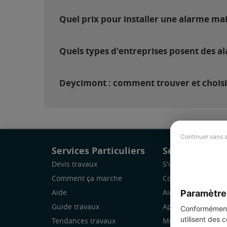
Quel prix pour installer une alarme m
Quels types d'entreprises posent des a
Deycimont : comment trouver et choisir
Continuer sans 
Services Particuliers
Services Pro
Devis travaux
S'inscrire
Comment ça marche
Comment ça marc
Paramètre
Aide
Aide
Guide travaux
Application Mobile
Conformément 
utilisent des 
Tendances travaux
Mon espace