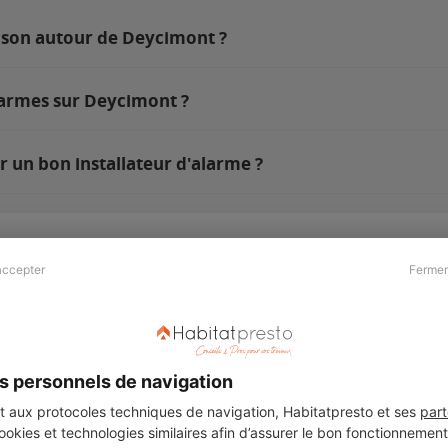
aison autour de Deycimont ?
larmes sur Deycimont ?
 un bon installateur d'alarme ?
accepter
Fermer
Presse & Partenaires
À propos
Revue de presse
Qui sommes nous ?
he
Kit média
Recrutement
s personnels de navigation
Témoignages
Légal
aux protocoles techniques de navigation, Habitatpresto et ses
part
cookies et technologies similaires afin d’assurer le bon fonctionnemen
Charte cookies