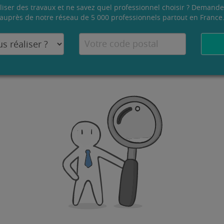
liser des travaux et ne savez quel professionnel choisir ? Demande
auprès de notre réseau de 5 000 professionnels partout en France