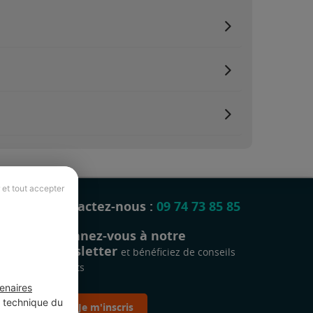
 et tout accepter
Contactez-nous :
09 74 73 85 85
Abonnez-vous à notre
newsletter
et bénéficiez de conseils
gratuits
enaires
t technique du
Je m'inscris