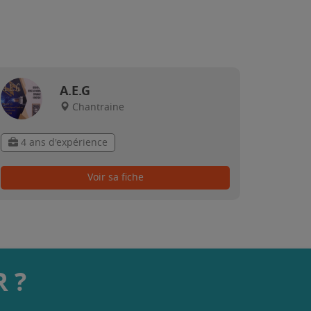
A.E.G
Chantraine
4 ans d'expérience
Voir sa fiche
 ?