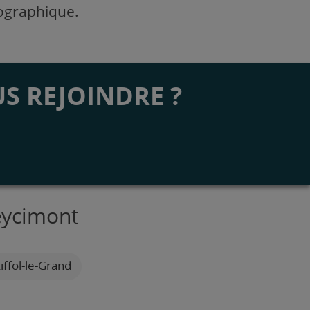
éographique.
S REJOINDRE ?
eycimont
iffol-le-Grand