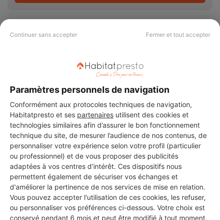
Continuer sans accepter
Fermer et tout accepter
PAS LE TEMPS DE
CHERCHER ?
Paramètres personnels de navigation
Conformément aux protocoles techniques de navigation,
Vous souhaitez réaliser des travaux et ne savez quel professionnel
Habitatpresto et ses
partenaires
utilisent des cookies et
choisir ? Demandez des devis travaux
auprès de notre réseau de 5 000
technologies similaires afin d’assurer le bon fonctionnement
professionnels partout en France.
technique du site, de mesurer l’audience de nos contenus, de
personnaliser votre expérience selon votre profil (particulier
ou professionnel) et de vous proposer des publicités
adaptées à vos centres d’intérêt. Ces dispositifs nous
permettent également de sécuriser vos échanges et
d'améliorer la pertinence de nos services de mise en relation.
Vous pouvez accepter l'utilisation de ces cookies, les refuser,
DEMANDER UN DEVIS
ou personnaliser vos préférences ci-dessous. Votre choix est
conservé pendant 6 mois et peut être modifié à tout moment.