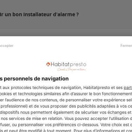
r un bon installateur d'alarme ?
accepter
Fermer
Presse & Partenaires
À propos
Revue de presse
Qui sommes nous ?
he
Kit média
Recrutement
s personnels de navigation
Témoignages
Légal
aux protocoles techniques de navigation, Habitatpresto et ses
part
cookies et technologies similaires afin d’assurer le bon fonctionnemen
Charte cookies
er l’audience de nos contenus, de personnaliser votre expérience selo
ers
u professionnel) et de vous proposer des publicités adaptées à vos c
 dispositifs nous permettent également de sécuriser vos échanges et 
nos services de mise en relation. Vous pouvez accepter l'utilisation 
efuser, ou personnaliser vos préférences ci-dessous. Votre choix est
Suivez-nous
 et peut être modifié à tout moment. Pour plus d'informations et cons