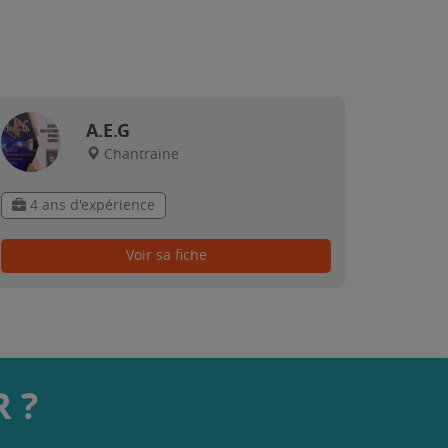
A.E.G
Chantraine
4 ans d'expérience
Voir sa fiche
 ?