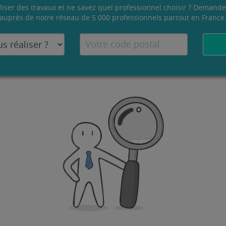
liser des travaux et ne savez quel professionnel choisir ? Demande
auprès de notre réseau de 5 000 professionnels partout en France