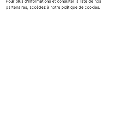
Pour plus d'informations et consulter la liste de nos
partenaires, accédez à notre
politique de cookies
.
Aucun autre professionnel disponible dans cette zone
géographique.
PROFESSIONNEL, VOUS