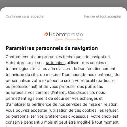
Continuer sans accepter
Fermer et tout accepter
PAS LE TEMPS DE
CHERCHER ?
Paramètres personnels de navigation
Vous souhaitez réaliser des travaux et ne savez quel professionnel
Conformément aux protocoles techniques de navigation,
choisir ? Demandez des devis travaux
auprès de notre réseau de 5 000
professionnels partout en France.
Habitatpresto et ses
partenaires
utilisent des cookies et
technologies similaires afin d’assurer le bon fonctionnement
technique du site, de mesurer l’audience de nos contenus, de
personnaliser votre expérience selon votre profil (particulier
ou professionnel) et de vous proposer des publicités
adaptées à vos centres d’intérêt. Ces dispositifs nous
permettent également de sécuriser vos échanges et
DEMANDER UN DEVIS
d'améliorer la pertinence de nos services de mise en relation.
Vous pouvez accepter l'utilisation de ces cookies, les refuser,
ou personnaliser vos préférences ci-dessous. Votre choix est
conservé pendant 6 mois et peut être modifié à tout moment.