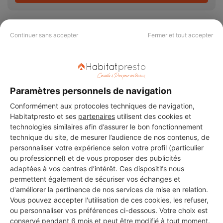
Continuer sans accepter
Fermer et tout accepter
PAS LE TEMPS DE
CHERCHER ?
Paramètres personnels de navigation
Conformément aux protocoles techniques de navigation,
Vous souhaitez réaliser des travaux et ne savez quel professionnel
Habitatpresto et ses
partenaires
utilisent des cookies et
choisir ? Demandez des devis travaux
auprès de notre réseau de 5 000
technologies similaires afin d’assurer le bon fonctionnement
professionnels partout en France.
technique du site, de mesurer l’audience de nos contenus, de
personnaliser votre expérience selon votre profil (particulier
ou professionnel) et de vous proposer des publicités
adaptées à vos centres d’intérêt. Ces dispositifs nous
permettent également de sécuriser vos échanges et
d'améliorer la pertinence de nos services de mise en relation.
Vous pouvez accepter l'utilisation de ces cookies, les refuser,
DEMANDER UN DEVIS
ou personnaliser vos préférences ci-dessous. Votre choix est
conservé pendant 6 mois et peut être modifié à tout moment.