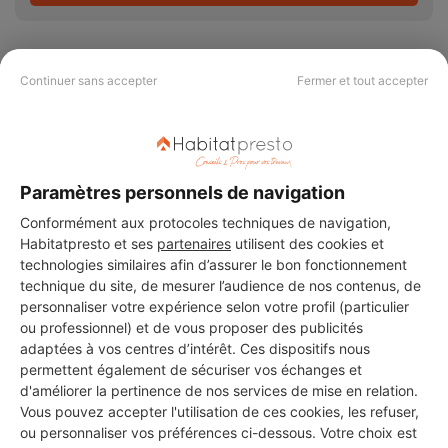
Continuer sans accepter
Fermer et tout accepter
PAS LE TEMPS DE
CHERCHER ?
Paramètres personnels de navigation
Conformément aux protocoles techniques de navigation,
Vous souhaitez réaliser des travaux et ne savez quel professionnel
choisir ? Demandez des devis travaux
auprès de notre réseau de 5 000
Habitatpresto et ses
partenaires
utilisent des cookies et
professionnels partout en France.
technologies similaires afin d’assurer le bon fonctionnement
technique du site, de mesurer l’audience de nos contenus, de
personnaliser votre expérience selon votre profil (particulier
ou professionnel) et de vous proposer des publicités
adaptées à vos centres d’intérêt. Ces dispositifs nous
permettent également de sécuriser vos échanges et
d'améliorer la pertinence de nos services de mise en relation.
DEMANDER UN DEVIS
Vous pouvez accepter l'utilisation de ces cookies, les refuser,
ou personnaliser vos préférences ci-dessous. Votre choix est