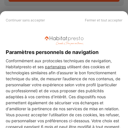
Continuer sans accepter
Fermer et tout accepter
PAS LE TEMPS DE
CHERCHER ?
Paramètres personnels de navigation
Conformément aux protocoles techniques de navigation,
Vous souhaitez réaliser des travaux et ne savez quel professionnel
Habitatpresto et ses
partenaires
utilisent des cookies et
choisir ? Demandez des devis travaux
auprès de notre réseau de 5 000
technologies similaires afin d’assurer le bon fonctionnement
professionnels partout en France.
technique du site, de mesurer l’audience de nos contenus, de
personnaliser votre expérience selon votre profil (particulier
ou professionnel) et de vous proposer des publicités
adaptées à vos centres d’intérêt. Ces dispositifs nous
permettent également de sécuriser vos échanges et
d'améliorer la pertinence de nos services de mise en relation.
Vous pouvez accepter l'utilisation de ces cookies, les refuser,
DEMANDER UN DEVIS
ou personnaliser vos préférences ci-dessous. Votre choix est
conservé pendant 6 mois et peut être modifié à tout moment.