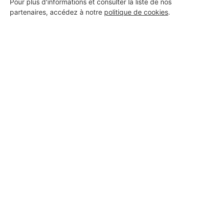
Pour plus d'informations et consulter la liste de nos
partenaires, accédez à notre
politique de cookies
.
Aucun autre professionnel disponible dans cette zone
géographique.
PROFESSIONNEL, VOUS