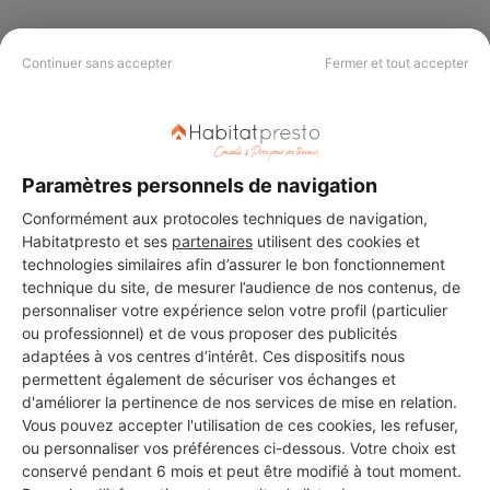
Continuer sans accepter
Fermer et tout accepter
PAS LE TEMPS DE
CHERCHER ?
Paramètres personnels de navigation
Vous souhaitez réaliser des travaux et ne savez quel professionnel
Conformément aux protocoles techniques de navigation,
choisir ? Demandez des devis travaux
auprès de notre réseau de 5 000
professionnels partout en France.
Habitatpresto et ses
partenaires
utilisent des cookies et
technologies similaires afin d’assurer le bon fonctionnement
technique du site, de mesurer l’audience de nos contenus, de
personnaliser votre expérience selon votre profil (particulier
ou professionnel) et de vous proposer des publicités
adaptées à vos centres d’intérêt. Ces dispositifs nous
permettent également de sécuriser vos échanges et
DEMANDER UN DEVIS
d'améliorer la pertinence de nos services de mise en relation.
Vous pouvez accepter l'utilisation de ces cookies, les refuser,
ou personnaliser vos préférences ci-dessous. Votre choix est
conservé pendant 6 mois et peut être modifié à tout moment.