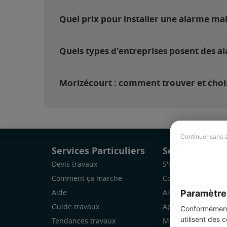
Quel prix pour installer une alarme ma
Quels types d'entreprises posent des a
Morizécourt : comment trouver et chois
Continuer sans 
Services Particuliers
Services Pro
Devis travaux
S'inscrire
Comment ça marche
Comment ça marc
Paramètre
Aide
Aide
Guide travaux
Application Mobile
Conformément 
utilisent des 
Tendances travaux
Mon espace