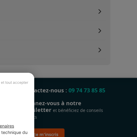
 et tout accepter
Contactez-nous :
09 74 73 85 85
Abonnez-vous à notre
newsletter
et bénéficiez de conseils
gratuits
enaires
t technique du
Je m'inscris