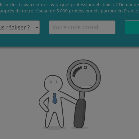
liser des travaux et ne savez quel professionnel choisir ? Demande
auprès de notre réseau de 5 000 professionnels partout en France