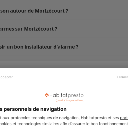
ison autour de Morizécourt ?
larmes sur Morizécourt ?
ir un bon installateur d'alarme ?
accepter
Fermer
Presse & Partenaires
À propos
Revue de presse
Qui sommes nous ?
he
Kit média
Recrutement
s personnels de navigation
Témoignages
Légal
aux protocoles techniques de navigation, Habitatpresto et ses
part
cookies et technologies similaires afin d’assurer le bon fonctionnemen
Charte cookies