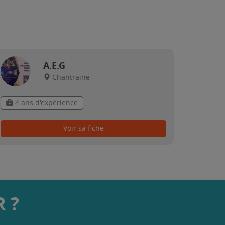
A.E.G
Chantraine
4 ans d'expérience
Voir sa fiche
 ?