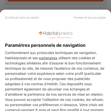
Continuer sans accepter
Fermer et tout accepter
PAS LE TEMPS DE
CHERCHER ?
Paramètres personnels de navigation
Conformément aux protocoles techniques de navigation,
Vous souhaitez réaliser des travaux et ne savez quel professionnel
Habitatpresto et ses
partenaires
utilisent des cookies et
choisir ? Demandez des devis travaux
auprès de notre réseau de 5 000
technologies similaires afin d’assurer le bon fonctionnement
professionnels partout en France.
technique du site, de mesurer l’audience de nos contenus, de
personnaliser votre expérience selon votre profil (particulier
ou professionnel) et de vous proposer des publicités
adaptées à vos centres d’intérêt. Ces dispositifs nous
permettent également de sécuriser vos échanges et
d'améliorer la pertinence de nos services de mise en relation.
Vous pouvez accepter l'utilisation de ces cookies, les refuser,
DEMANDER UN DEVIS
ou personnaliser vos préférences ci-dessous. Votre choix est
conservé pendant 6 mois et peut être modifié à tout moment.