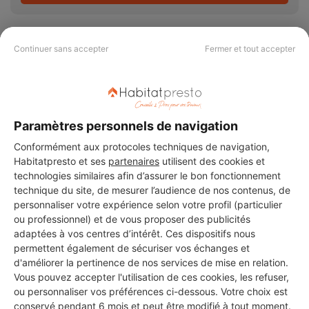
Continuer sans accepter
Fermer et tout accepter
PAS LE TEMPS DE
CHERCHER ?
Paramètres personnels de navigation
Conformément aux protocoles techniques de navigation,
Vous souhaitez réaliser des travaux et ne savez quel professionnel
Habitatpresto et ses
partenaires
utilisent des cookies et
choisir ? Demandez des devis travaux
auprès de notre réseau de 5 000
technologies similaires afin d’assurer le bon fonctionnement
professionnels partout en France.
technique du site, de mesurer l’audience de nos contenus, de
personnaliser votre expérience selon votre profil (particulier
ou professionnel) et de vous proposer des publicités
adaptées à vos centres d’intérêt. Ces dispositifs nous
permettent également de sécuriser vos échanges et
d'améliorer la pertinence de nos services de mise en relation.
Vous pouvez accepter l'utilisation de ces cookies, les refuser,
DEMANDER UN DEVIS
ou personnaliser vos préférences ci-dessous. Votre choix est
conservé pendant 6 mois et peut être modifié à tout moment.