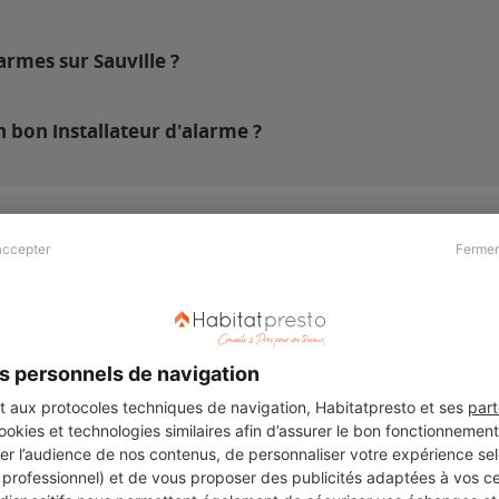
armes sur Sauville ?
n bon installateur d'alarme ?
accepter
Fermer
Presse & Partenaires
À propos
Revue de presse
Qui sommes nous ?
he
Kit média
Recrutement
s personnels de navigation
Témoignages
Légal
aux protocoles techniques de navigation, Habitatpresto et ses
part
cookies et technologies similaires afin d’assurer le bon fonctionnemen
Charte cookies
er l’audience de nos contenus, de personnaliser votre expérience selo
ers
u professionnel) et de vous proposer des publicités adaptées à vos c