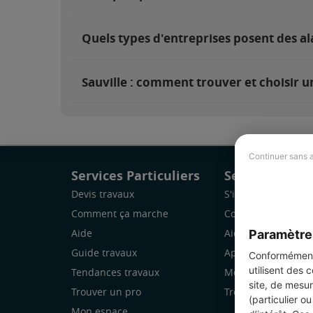
Quels types d'entreprises posent des al
Sauville : comment trouver et choisir u
Continuer sans 
Services Particuliers
Services Pro
Devis travaux
S'inscrire
Comment ça marche
Comment ça marc
Paramètre
Aide
Aide
Guide travaux
Application Mobile
Conformément 
utilisent des 
Tendances travaux
Mon espace
site, de mesur
Trouver un pro
Trouver des chanti
(particulier o
Mon espace