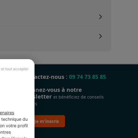
 et tout accepter
Contactez-nous :
09 74 73 85 85
Abonnez-vous à notre
newsletter
et bénéficiez de conseils
gratuits
enaires
t technique du
Je m'inscris
n votre profil
entres