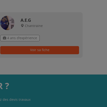
A.E.G
Chantraine
4 ans d'expérience
Voir sa fiche
 ?
z des devis travaux
.