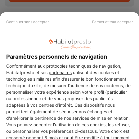
Continuer sans accepter
Fermer et tout accepter
PAS LE TEMPS DE
CHERCHER ?
Paramètres personnels de navigation
Conformément aux protocoles techniques de navigation,
Vous souhaitez réaliser des travaux et ne savez quel professionnel
Habitatpresto et ses
partenaires
utilisent des cookies et
choisir ? Demandez des devis travaux
auprès de notre réseau de 5 000
technologies similaires afin d’assurer le bon fonctionnement
professionnels partout en France.
technique du site, de mesurer l’audience de nos contenus, de
personnaliser votre expérience selon votre profil (particulier
ou professionnel) et de vous proposer des publicités
adaptées à vos centres d’intérêt. Ces dispositifs nous
permettent également de sécuriser vos échanges et
d'améliorer la pertinence de nos services de mise en relation.
Vous pouvez accepter l'utilisation de ces cookies, les refuser,
DEMANDER UN DEVIS
ou personnaliser vos préférences ci-dessous. Votre choix est
conservé pendant 6 mois et peut être modifié à tout moment.