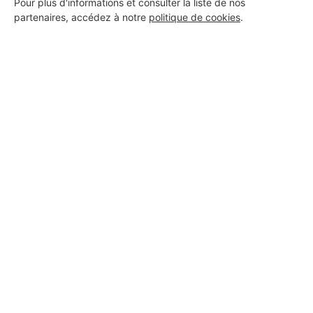
Pour plus d'informations et consulter la liste de nos
partenaires, accédez à notre
politique de cookies
.
Aucun autre professionnel disponible dans cette zone
géographique.
PROFESSIONNEL, VOUS