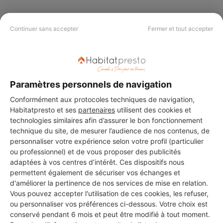
Continuer sans accepter
Fermer et tout accepter
PAS LE TEMPS DE
CHERCHER ?
Paramètres personnels de navigation
Vous souhaitez réaliser des travaux et ne savez quel professionnel
Conformément aux protocoles techniques de navigation,
choisir ? Demandez des devis travaux
auprès de notre réseau de 5 000
professionnels partout en France.
Habitatpresto et ses
partenaires
utilisent des cookies et
technologies similaires afin d’assurer le bon fonctionnement
technique du site, de mesurer l’audience de nos contenus, de
personnaliser votre expérience selon votre profil (particulier
ou professionnel) et de vous proposer des publicités
adaptées à vos centres d’intérêt. Ces dispositifs nous
permettent également de sécuriser vos échanges et
DEMANDER UN DEVIS
d'améliorer la pertinence de nos services de mise en relation.
Vous pouvez accepter l'utilisation de ces cookies, les refuser,
ou personnaliser vos préférences ci-dessous. Votre choix est
conservé pendant 6 mois et peut être modifié à tout moment.