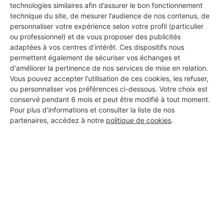
technologies similaires afin d’assurer le bon fonctionnement
technique du site, de mesurer l’audience de nos contenus, de
personnaliser votre expérience selon votre profil (particulier
Les 1 autres Installateurs
ou professionnel) et de vous proposer des publicités
d'alarmes pour vos travaux à
adaptées à vos centres d’intérêt. Ces dispositifs nous
permettent également de sécuriser vos échanges et
Vaudéville
d'améliorer la pertinence de nos services de mise en relation.
Vous pouvez accepter l'utilisation de ces cookies, les refuser,
ou personnaliser vos préférences ci-dessous. Votre choix est
conservé pendant 6 mois et peut être modifié à tout moment.
B.Est Elec’
Pour plus d'informations et consulter la liste de nos
Vaudéville
partenaires, accédez à notre
politique de cookies
.
4 ans d'expérience
Voir sa fiche