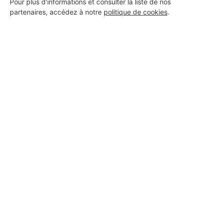
Pour plus d'informations et consulter la liste de nos
partenaires, accédez à notre
politique de cookies
.
Aucun autre professionnel disponible dans cette zone
géographique.
PROFESSIONNEL, VOUS