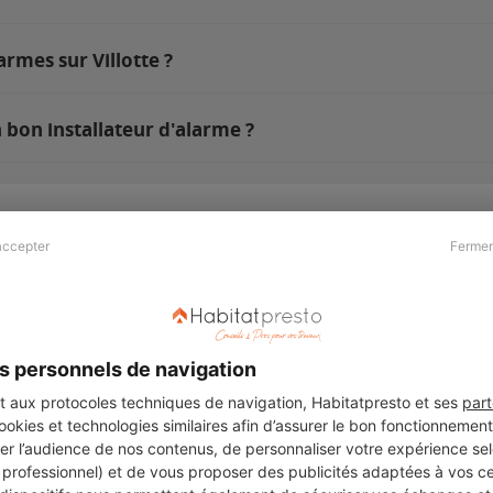
rmes sur Villotte ?
 bon installateur d'alarme ?
accepter
Fermer
Presse & Partenaires
À propos
Revue de presse
Qui sommes nous ?
he
Kit média
Recrutement
s personnels de navigation
Témoignages
Légal
aux protocoles techniques de navigation, Habitatpresto et ses
part
cookies et technologies similaires afin d’assurer le bon fonctionnemen
Charte cookies
er l’audience de nos contenus, de personnaliser votre expérience selo
ers
u professionnel) et de vous proposer des publicités adaptées à vos c