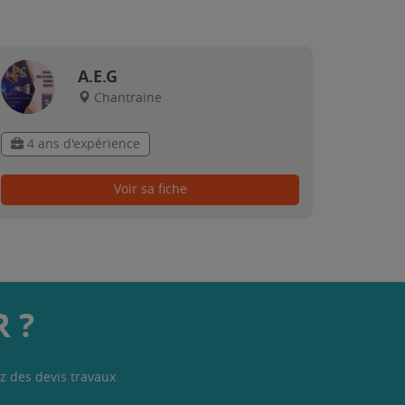
A.E.G
Chantraine
4 ans d'expérience
Voir sa fiche
 ?
z des devis travaux
.