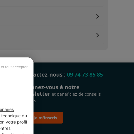
 et tout accepter
Contactez-nous :
09 74 73 85 85
Abonnez-vous à notre
newsletter
et bénéficiez de conseils
gratuits
enaires
t technique du
Je m'inscris
n votre profil
entres