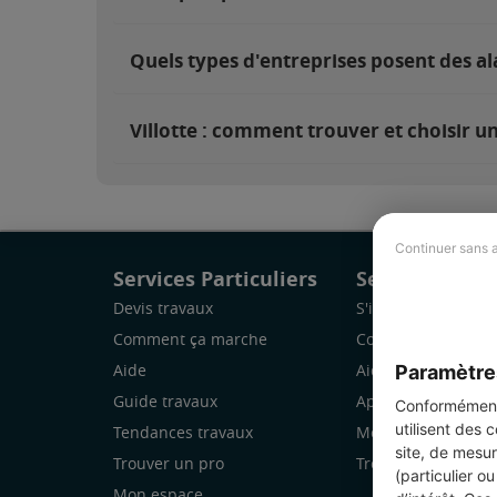
Quels types d'entreprises posent des ala
Villotte : comment trouver et choisir un
Continuer sans 
Services Particuliers
Services Pro
Devis travaux
S'inscrire
Comment ça marche
Comment ça marc
Paramètre
Aide
Aide
Guide travaux
Application Mobile
Conformément 
utilisent des 
Tendances travaux
Mon espace
site, de mesur
Trouver un pro
Trouver des chanti
(particulier o
Mon espace