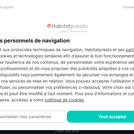
accepter
Fermer
Presse & Partenaires
À propos
Revue de presse
Qui sommes nous ?
he
Kit média
Recrutement
s personnels de navigation
Témoignages
Légal
aux protocoles techniques de navigation, Habitatpresto et ses
part
cookies et technologies similaires afin d’assurer le bon fonctionnemen
Charte cookies
er l’audience de nos contenus, de personnaliser votre expérience selo
ers
u professionnel) et de vous proposer des publicités adaptées à vos c
 dispositifs nous permettent également de sécuriser vos échanges et 
nos services de mise en relation. Vous pouvez accepter l'utilisation 
efuser, ou personnaliser vos préférences ci-dessous. Votre choix est
Suivez-nous
 et peut être modifié à tout moment. Pour plus d'informations et cons
aires, accédez à notre
politique de cookies
.
sonnaliser mes paramètres
Tout accepter
Plan du site