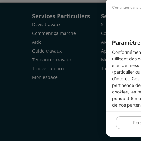
Continuer sans 
Services Particuliers
Services Pro
Devis travaux
S'inscrire
Comment ça marche
Comment ça marc
Paramètre
Aide
Aide
Guide travaux
Application Mobile
Conformément 
utilisent des 
Tendances travaux
Mon espace
site, de mesur
Trouver un pro
Trouver des chanti
(particulier o
Mon espace
d’intérêt. Ces
pertinence de 
cookies, les r
pendant 6 mois
de nos parten
Per