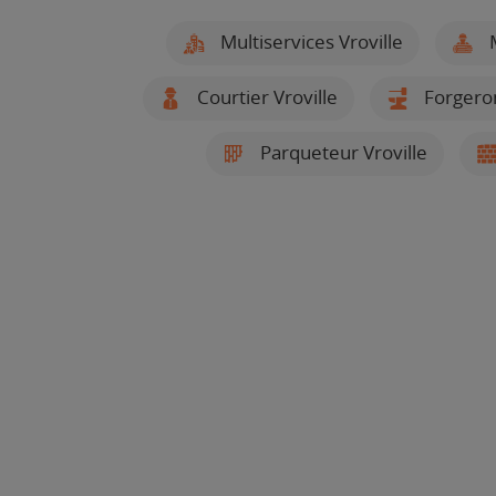
Multiservices Vroville
M
Courtier Vroville
Forgeron
Parqueteur Vroville