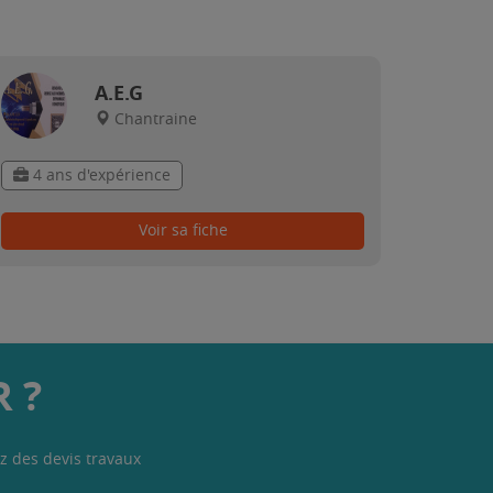
A.E.G
Chantraine
4 ans d'expérience
Voir sa fiche
 ?
z des devis travaux
.