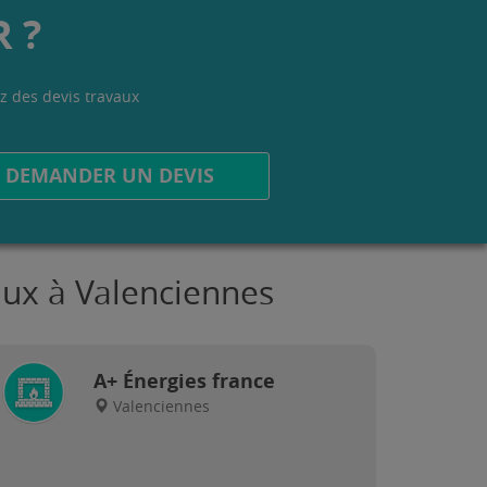
 ?
z des devis travaux
.
DEMANDER UN DEVIS
aux à Valenciennes
A+ Énergies france
Valenciennes