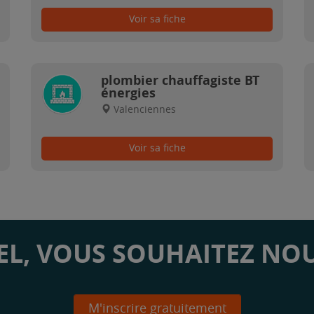
Voir sa fiche
plombier chauffagiste BT
énergies
Valenciennes
Voir sa fiche
L, VOUS SOUHAITEZ NOU
M'inscrire gratuitement