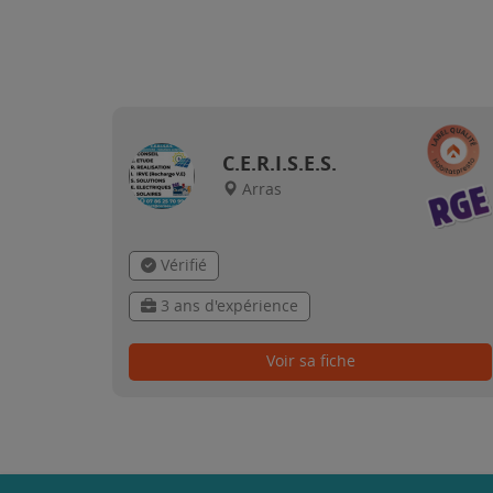
C.E.R.I.S.E.S.
Arras
Vérifié
3 ans d'expérience
Voir sa fiche