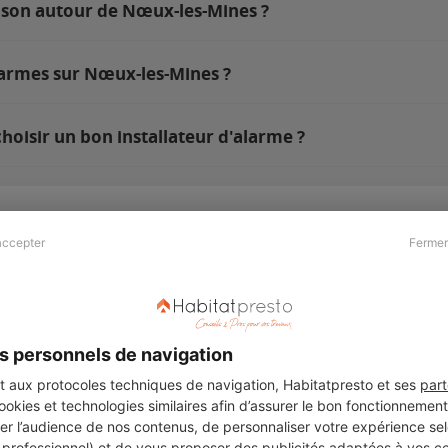
ison autour de Nœux-les-Mines ?
larmes sur Nœux-les-Mines ?
oisir un bon installateur d'alarme ?
accepter
Fermer
Presse & Partenaires
À propos
Revue de presse
Qui sommes nous ?
he
Kit média
Recrutement
s personnels de navigation
Témoignages
Légal
aux protocoles techniques de navigation, Habitatpresto et ses
part
cookies et technologies similaires afin d’assurer le bon fonctionnemen
Charte cookies
er l’audience de nos contenus, de personnaliser votre expérience selo
ers
u professionnel) et de vous proposer des publicités adaptées à vos c