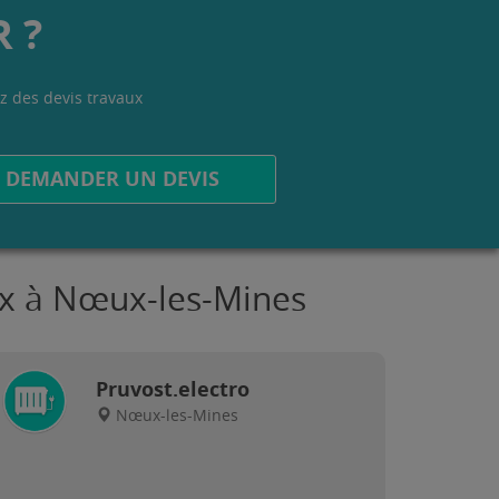
 ?
z des devis travaux
.
DEMANDER UN DEVIS
aux à Nœux-les-Mines
Pruvost.electro
Nœux-les-Mines