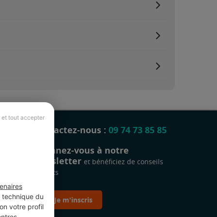
 et tout accepter
Contactez-nous :
09 74 73 85 85
Abonnez-vous à notre
newsletter
et bénéficiez de conseils
gratuits
enaires
t technique du
Je m'inscris
n votre profil
entres