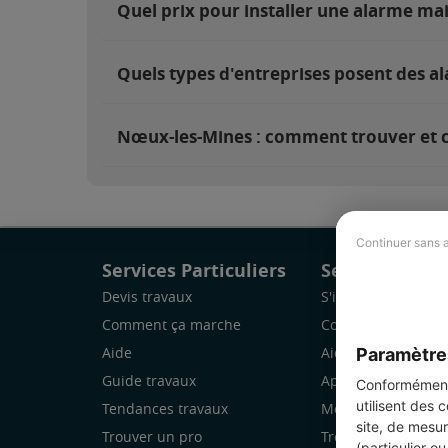
Quel prix pour installer une alarme ma
Quels types d'entreprises posent des a
Nœux-les-Mines : comment trouver et ch
Continuer sans 
Services Particuliers
Services Pro
Devis travaux
S'inscrire
Comment ça marche
Comment ça marc
Paramètre
Aide
Aide
Guide travaux
Application Mobile
Conformément 
utilisent des 
Tendances travaux
Mon espace
site, de mesur
Trouver un pro
Trouver des chanti
(particulier o