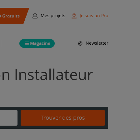
s Gratuits
Mes projets
Je suis un Pro
Magazine
Newsletter
n Installateur
Trouver des pros