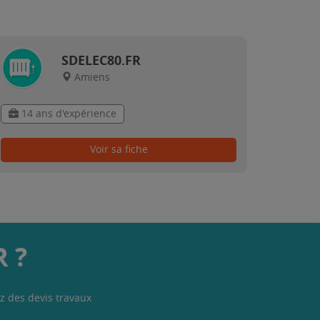
SDELEC80.FR
Amiens
14 ans d'expérience
Voir sa fiche
 ?
z des devis travaux
.