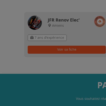
JFR Renov Elec'
Amiens
7 ans d'expérience
Voir sa fiche
P
Vous souhaitez réa