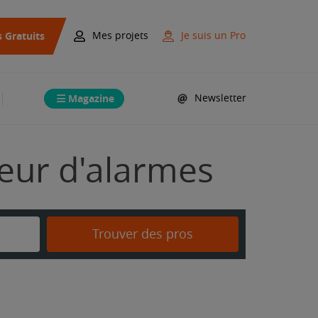
s Gratuits
Mes projets
Je suis un Pro
Magazine
Newsletter
teur d'alarmes
Trouver des pros