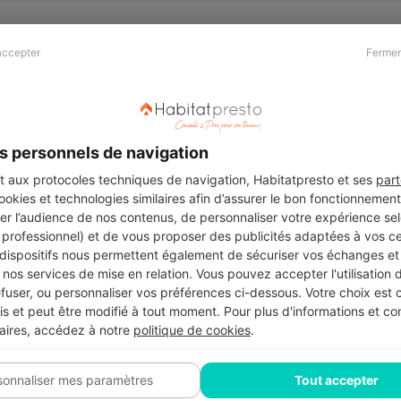
accepter
Fermer
Presse & Partenaires
À propos
Revue de presse
Qui sommes nous ?
he
Kit média
Recrutement
s personnels de navigation
Témoignages
Légal
aux protocoles techniques de navigation, Habitatpresto et ses
part
cookies et technologies similaires afin d’assurer le bon fonctionnemen
Charte cookies
er l’audience de nos contenus, de personnaliser votre expérience selo
ers
u professionnel) et de vous proposer des publicités adaptées à vos c
 dispositifs nous permettent également de sécuriser vos échanges et 
nos services de mise en relation. Vous pouvez accepter l'utilisation 
efuser, ou personnaliser vos préférences ci-dessous. Votre choix est
Suivez-nous
 et peut être modifié à tout moment. Pour plus d'informations et cons
aires, accédez à notre
politique de cookies
.
sonnaliser mes paramètres
Tout accepter