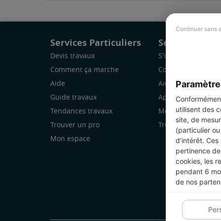
Continuer sans 
Services Particuliers
Services Pro
Devis travaux
S'inscrire
Comment ça marche
Comment ça marc
Paramètre
Aide
Aide
Guide travaux
Application Mobile
Conformément 
utilisent des 
Tendances travaux
Mon espace
site, de mesur
Trouver un pro
Trouver des chanti
(particulier o
Mon espace
d’intérêt. Ces
pertinence de 
cookies, les r
pendant 6 mois
de nos parten
Per