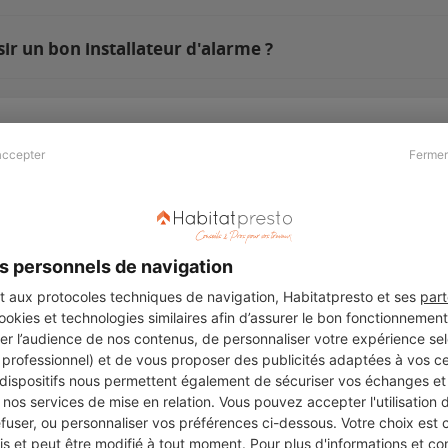
r un bon installateur d'alarme ?
accepter
Fermer
Presse & Partenaires
À propos
Revue de presse
Qui sommes nous ?
he
Kit média
Recrutement
s personnels de navigation
Témoignages
Légal
aux protocoles techniques de navigation, Habitatpresto et ses
part
cookies et technologies similaires afin d’assurer le bon fonctionnemen
Charte cookies
er l’audience de nos contenus, de personnaliser votre expérience selo
ers
u professionnel) et de vous proposer des publicités adaptées à vos c
 dispositifs nous permettent également de sécuriser vos échanges et 
nos services de mise en relation. Vous pouvez accepter l'utilisation 
efuser, ou personnaliser vos préférences ci-dessous. Votre choix est
Suivez-nous
 et peut être modifié à tout moment. Pour plus d'informations et cons