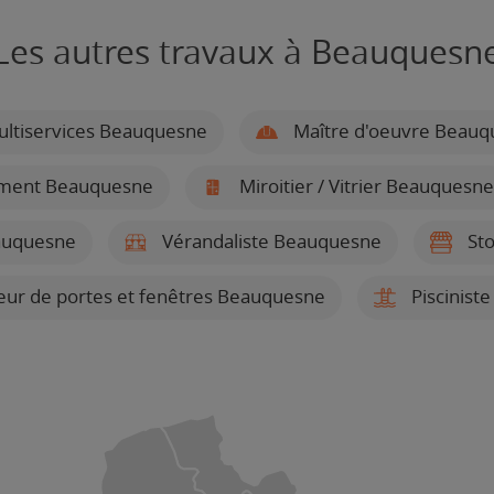
Les autres travaux à Beauquesn
ltiservices Beauquesne
Maître d'oeuvre Beauq
timent Beauquesne
Miroitier / Vitrier Beauquesne
auquesne
Vérandaliste Beauquesne
Sto
teur de portes et fenêtres Beauquesne
Piscinist