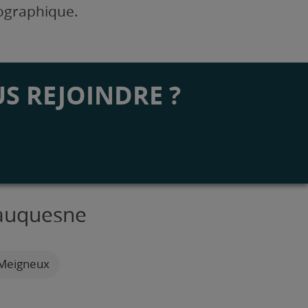
éographique.
S REJOINDRE ?
eauquesne
 Meigneux