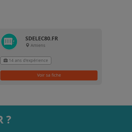
SDELEC80.FR
Amiens
14 ans d'expérience
Voir sa fiche
 ?