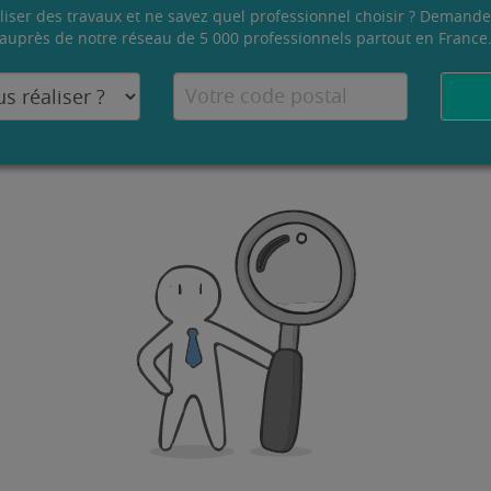
liser des travaux et ne savez quel professionnel choisir ? Demande
auprès de notre réseau de 5 000 professionnels partout en France