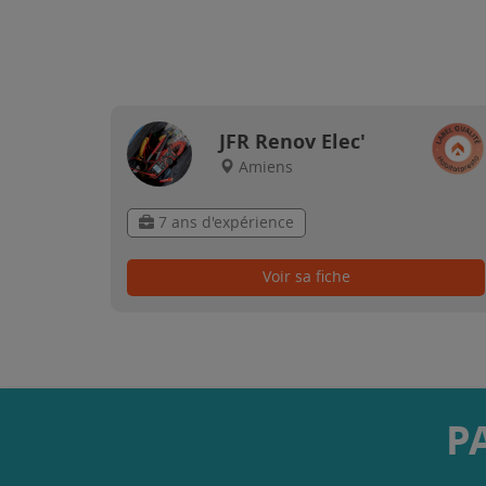
JFR Renov Elec'
Amiens
7 ans d'expérience
Voir sa fiche
P