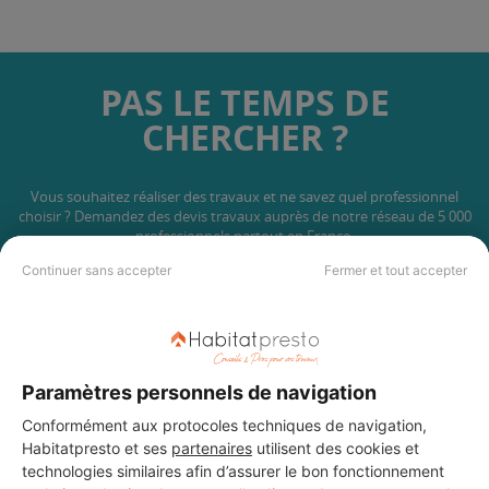
PAS LE TEMPS DE
CHERCHER ?
Vous souhaitez réaliser des travaux et ne savez quel professionnel
choisir ? Demandez des devis travaux
auprès de notre réseau de 5 000
professionnels partout en France.
Continuer sans accepter
Fermer et tout accepter
Paramètres personnels de navigation
DEMANDER UN DEVIS
Conformément aux protocoles techniques de navigation,
Habitatpresto et ses
partenaires
utilisent des cookies et
technologies similaires afin d’assurer le bon fonctionnement