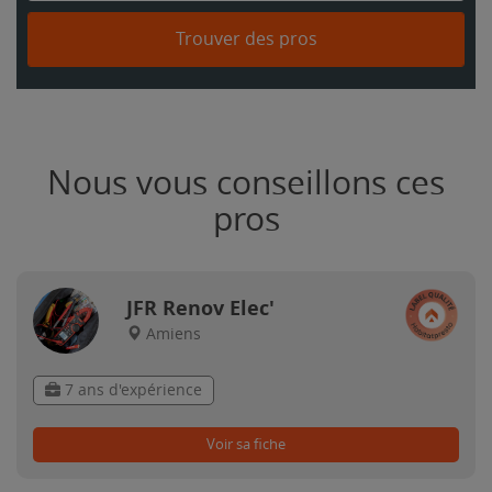
Trouver des pros
Nous vous conseillons ces
pros
JFR Renov Elec'
Amiens
7 ans d'expérience
Voir sa fiche