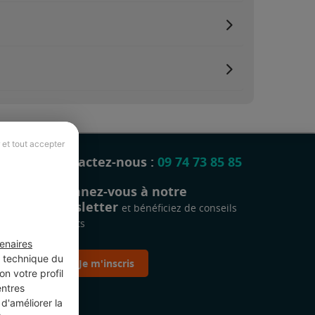
 et tout accepter
Contactez-nous :
09 74 73 85 85
Abonnez-vous à notre
newsletter
et bénéficiez de conseils
gratuits
enaires
t technique du
Je m'inscris
n votre profil
entres
d'améliorer la