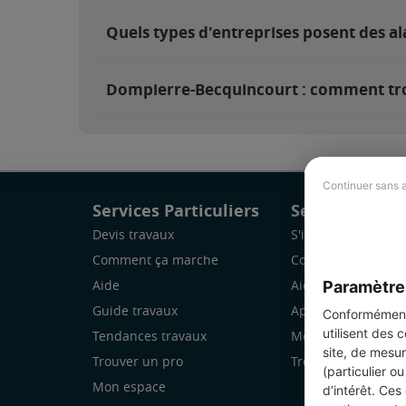
Quels types d'entreprises posent des 
Dompierre-Becquincourt : comment trouv
Continuer sans 
Services Particuliers
Services Pro
Devis travaux
S'inscrire
Comment ça marche
Comment ça marc
Paramètre
Aide
Aide
Guide travaux
Application Mobile
Conformément 
utilisent des 
Tendances travaux
Mon espace
site, de mesur
Trouver un pro
Trouver des chanti
(particulier o
Mon espace
d’intérêt. Ces