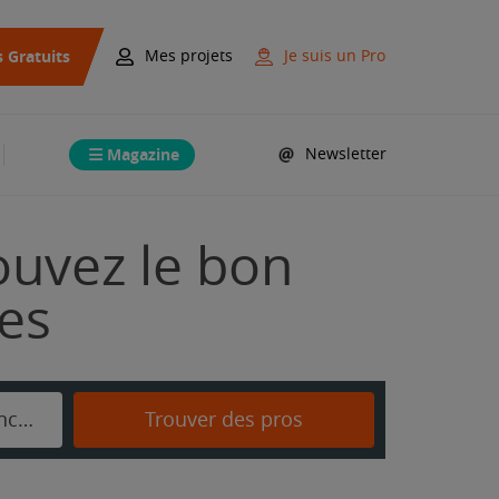
s Gratuits
Mes projets
Je suis un Pro
Magazine
Newsletter
ouvez le bon
mes
Dompierre-Becquincourt
Trouver des pros