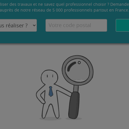
liser des travaux et ne savez quel professionnel choisir ? Demande
auprès de notre réseau de 5 000 professionnels partout en France