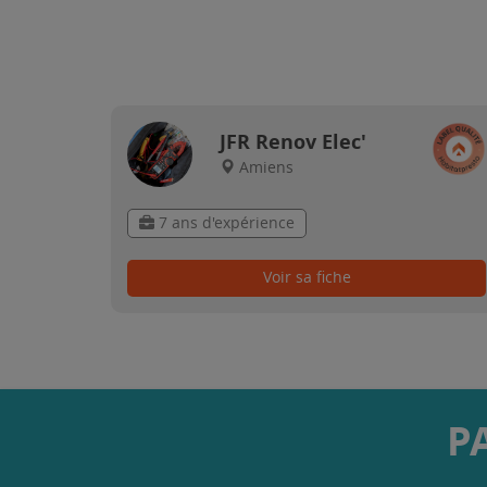
JFR Renov Elec'
Amiens
7 ans d'expérience
Voir sa fiche
P