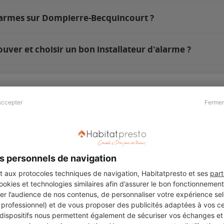
alarmes sur Dompierre-Becquincourt ?
er et choisir un bon installateur d'alarme ?
accepter
Fermer
Presse & Partenaires
À propos
Revue de presse
Qui sommes nous ?
he
Kit média
Recrutement
s personnels de navigation
Témoignages
Légal
aux protocoles techniques de navigation, Habitatpresto et ses
part
cookies et technologies similaires afin d’assurer le bon fonctionnemen
Charte cookies
er l’audience de nos contenus, de personnaliser votre expérience selo
ers
u professionnel) et de vous proposer des publicités adaptées à vos c
 dispositifs nous permettent également de sécuriser vos échanges et 