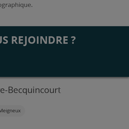
éographique.
S REJOINDRE ?
re-Becquincourt
 Meigneux