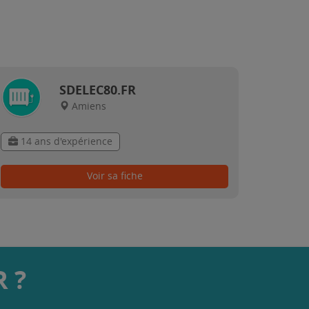
SDELEC80.FR
Amiens
14 ans d'expérience
Voir sa fiche
 ?