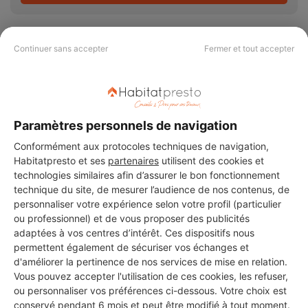
Continuer sans accepter
Fermer et tout accepter
PAS LE TEMPS DE
CHERCHER ?
Paramètres personnels de navigation
Conformément aux protocoles techniques de navigation,
Vous souhaitez réaliser des travaux et ne savez quel professionnel
Habitatpresto et ses
partenaires
utilisent des cookies et
choisir ? Demandez des devis travaux
auprès de notre réseau de 5 000
technologies similaires afin d’assurer le bon fonctionnement
professionnels partout en France.
technique du site, de mesurer l’audience de nos contenus, de
personnaliser votre expérience selon votre profil (particulier
ou professionnel) et de vous proposer des publicités
adaptées à vos centres d’intérêt. Ces dispositifs nous
permettent également de sécuriser vos échanges et
d'améliorer la pertinence de nos services de mise en relation.
Vous pouvez accepter l'utilisation de ces cookies, les refuser,
DEMANDER UN DEVIS
ou personnaliser vos préférences ci-dessous. Votre choix est
conservé pendant 6 mois et peut être modifié à tout moment.