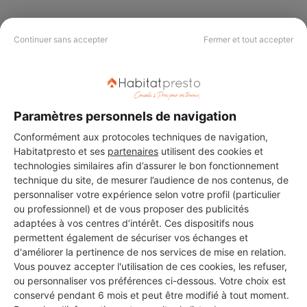
Continuer sans accepter
Fermer et tout accepter
PAS LE TEMPS DE
CHERCHER ?
Paramètres personnels de navigation
Vous souhaitez réaliser des travaux et ne savez quel professionnel
Conformément aux protocoles techniques de navigation,
choisir ? Demandez des devis travaux
auprès de notre réseau de 5 000
professionnels partout en France.
Habitatpresto et ses
partenaires
utilisent des cookies et
technologies similaires afin d’assurer le bon fonctionnement
technique du site, de mesurer l’audience de nos contenus, de
personnaliser votre expérience selon votre profil (particulier
ou professionnel) et de vous proposer des publicités
adaptées à vos centres d’intérêt. Ces dispositifs nous
permettent également de sécuriser vos échanges et
DEMANDER UN DEVIS
d'améliorer la pertinence de nos services de mise en relation.
Vous pouvez accepter l'utilisation de ces cookies, les refuser,
ou personnaliser vos préférences ci-dessous. Votre choix est
conservé pendant 6 mois et peut être modifié à tout moment.