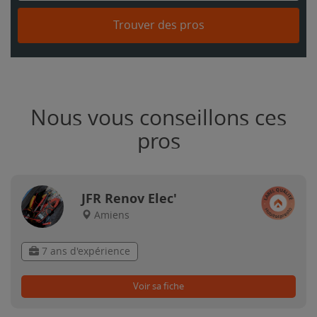
Trouver des pros
Nous vous conseillons ces
pros
JFR Renov Elec'
Amiens
7 ans d'expérience
Voir sa fiche