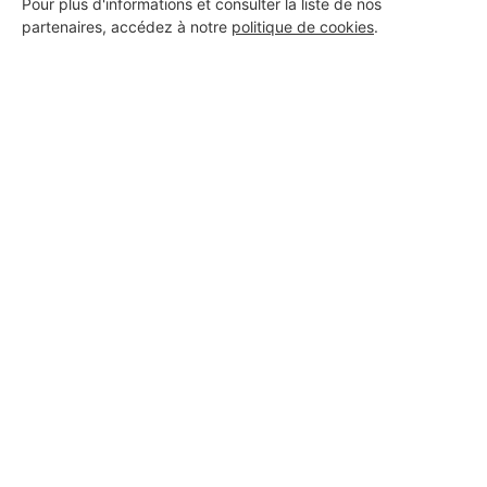
Pour plus d'informations et consulter la liste de nos
partenaires, accédez à notre
politique de cookies
.
Aucun autre professionnel disponible dans cette zone
géographique.
PROFESSIONNEL, VOUS