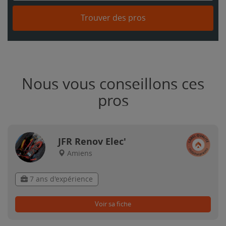
Trouver des pros
Nous vous conseillons ces
pros
JFR Renov Elec'
Amiens
7 ans d'expérience
Voir sa fiche