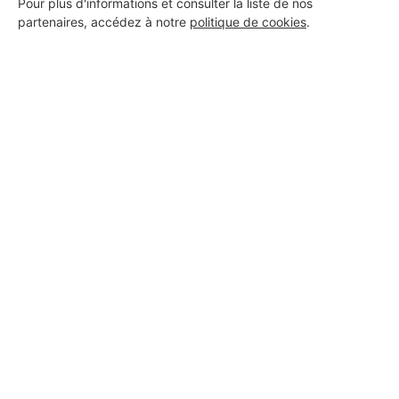
Pour plus d'informations et consulter la liste de nos
partenaires, accédez à notre
politique de cookies
.
Aucun autre professionnel disponible dans cette zone
géographique.
PROFESSIONNEL, VOUS