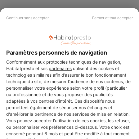
Continuer sans accepter
Fermer et tout accepter
PAS LE TEMPS DE
CHERCHER ?
Paramètres personnels de navigation
Vous souhaitez réaliser des travaux et ne savez quel professionnel
Conformément aux protocoles techniques de navigation,
choisir ? Demandez des devis travaux
auprès de notre réseau de 5 000
professionnels partout en France.
Habitatpresto et ses
partenaires
utilisent des cookies et
technologies similaires afin d’assurer le bon fonctionnement
technique du site, de mesurer l’audience de nos contenus, de
personnaliser votre expérience selon votre profil (particulier
ou professionnel) et de vous proposer des publicités
adaptées à vos centres d’intérêt. Ces dispositifs nous
permettent également de sécuriser vos échanges et
DEMANDER UN DEVIS
d'améliorer la pertinence de nos services de mise en relation.
Vous pouvez accepter l'utilisation de ces cookies, les refuser,
ou personnaliser vos préférences ci-dessous. Votre choix est
conservé pendant 6 mois et peut être modifié à tout moment.