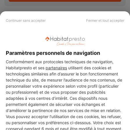
Continuer sans accepter
Fermer et tout accepter
PAS LE TEMPS DE
CHERCHER ?
Paramètres personnels de navigation
Conformément aux protocoles techniques de navigation,
Vous souhaitez réaliser des travaux et ne savez quel professionnel
Habitatpresto et ses
partenaires
utilisent des cookies et
choisir ? Demandez des devis travaux
auprès de notre réseau de 5 000
technologies similaires afin d’assurer le bon fonctionnement
professionnels partout en France.
technique du site, de mesurer l’audience de nos contenus, de
personnaliser votre expérience selon votre profil (particulier
ou professionnel) et de vous proposer des publicités
adaptées à vos centres d’intérêt. Ces dispositifs nous
permettent également de sécuriser vos échanges et
d'améliorer la pertinence de nos services de mise en relation.
Vous pouvez accepter l'utilisation de ces cookies, les refuser,
DEMANDER UN DEVIS
ou personnaliser vos préférences ci-dessous. Votre choix est
conservé pendant 6 mois et peut être modifié à tout moment.